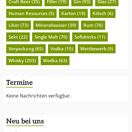
Craft Beer (35)
Filler (19)
Gin (93)
Glas (27)
Human Resources (5)
Karton (19)
Kölsch (6)
Likör (73)
Mineralwasser (39)
Rum (76)
Sekt (22)
Single Malt (70)
Softdrinks (11)
Verpackung (65)
Vodka (15)
Wettbewerb (9)
Whisky (203)
Wodka (63)
Termine
Keine Nachrichten verfügbar.
Neu bei uns