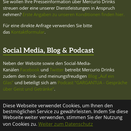
Sie wollen Ihre Presseinformation über Mercurio Drinks
streuen oder eine unserer Dienstleistungen in Anspruch
nehmen?
Erste Angaben zu unseren Konditionen finden hier.
Für eine direkte Anfrage verwenden Sie bitte
das
Kontaktformular
.
Social Media, Blog & Podcast
Neben der Website sowie den Social-Media-
Kanälen
Facebook
und
Twitter
betreibt Mercurio Drinks
zudem den trink- und meinungsfreudigen
Blog „Auf ein
Glas"
und beteiligt sich am
Podcast "GARGANTUA - Gespräche
über Geist und Getränke"
.
Diese Webseite verwendet Cookies, um Ihnen den
bestmöglichen Service zu gewährleisten. Indem Sie diese
Webseite weiter verwenden, stimmen Sie der Nutzung
KONTAKT
ÜBER MERCURIO DRINKS
IMPRESSUM
von Cookies zu.
Weiter zum Datenschutz
DATENSCHUTZ