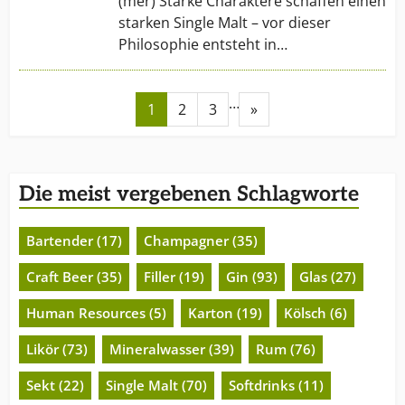
(mer) Starke Charaktere schaffen einen
starken Single Malt – vor dieser
Philosophie entsteht in…
…
1
2
3
»
Die meist vergebenen Schlagworte
Bartender (17)
Champagner (35)
Craft Beer (35)
Filler (19)
Gin (93)
Glas (27)
Human Resources (5)
Karton (19)
Kölsch (6)
Likör (73)
Mineralwasser (39)
Rum (76)
Sekt (22)
Single Malt (70)
Softdrinks (11)