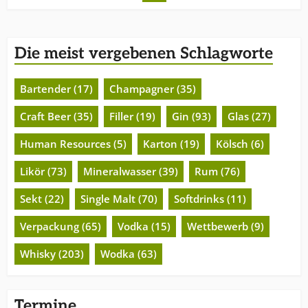
Die meist vergebenen Schlagworte
Bartender (17)
Champagner (35)
Craft Beer (35)
Filler (19)
Gin (93)
Glas (27)
Human Resources (5)
Karton (19)
Kölsch (6)
Likör (73)
Mineralwasser (39)
Rum (76)
Sekt (22)
Single Malt (70)
Softdrinks (11)
Verpackung (65)
Vodka (15)
Wettbewerb (9)
Whisky (203)
Wodka (63)
Termine