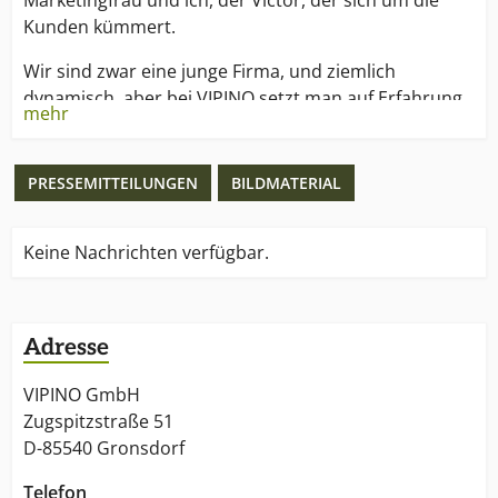
Marketingfrau und ich, der Victor, der sich um die
Kunden kümmert.
Wir sind zwar eine junge Firma, und ziemlich
dynamisch, aber bei VIPINO setzt man auf Erfahrung
mehr
der 50+. Und auf die Erfahrung unserer Sommeliers...
PRESSEMITTEILUNGEN
BILDMATERIAL
Keine Nachrichten verfügbar.
Adresse
VIPINO GmbH
Zugspitzstraße 51
D-85540 Gronsdorf
Telefon