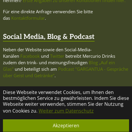
nehmen?
Erste Angaben zu unseren Konditionen finden hier.
Für eine direkte Anfrage verwenden Sie bitte
das
Kontaktformular
.
Social Media, Blog & Podcast
Neben der Website sowie den Social-Media-
Kanälen
Facebook
und
Twitter
betreibt Mercurio Drinks
zudem den trink- und meinungsfreudigen
Blog „Auf ein
Glas"
und beteiligt sich am
Podcast "GARGANTUA - Gespräche
über Geist und Getränke"
.
Diese Webseite verwendet Cookies, um Ihnen den
bestmöglichen Service zu gewährleisten. Indem Sie diese
Webseite weiter verwenden, stimmen Sie der Nutzung
KONTAKT
ÜBER MERCURIO DRINKS
IMPRESSUM
von Cookies zu.
Weiter zum Datenschutz
DATENSCHUTZ
Akzeptieren
© Copyright 2023 Mercurio Drinks