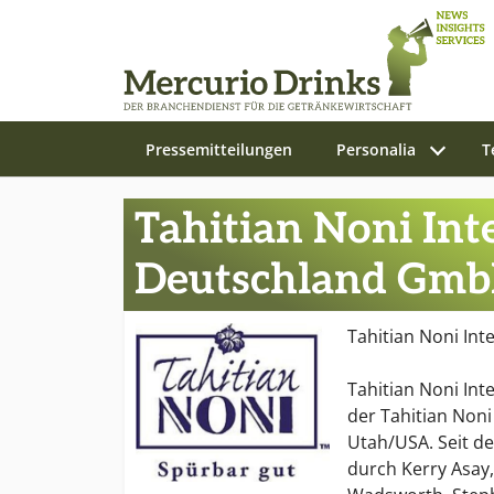
Pressemitteilungen
Personalia
T
Zum Hauptinhalt springen
Tahitian Noni Int
Deutschland Gm
Tahitian Noni Int
Tahitian Noni Inte
der Tahitian Noni 
Utah/USA. Seit d
durch Kerry Asay,