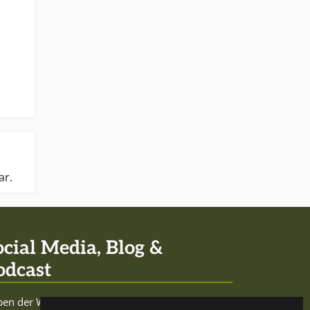
ar.
ocial Media, Blog &
odcast
en der Website sowie den Social-Media-