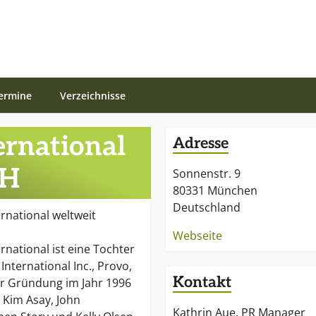
ermine
Verzeichnisse
ernational
Adresse
bH
Sonnenstr. 9
80331 München
Deutschland
ernational weltweit
Webseite
rnational ist eine Tochter
International Inc., Provo,
Kontakt
er Gründung im Jahr 1996
 Kim Asay, John
Kathrin Aue, PR Manager