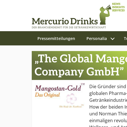
Pressemitteilungen
Personalia
T
Zum Hauptinhalt springen
„The Global Mang
Company GmbH”
Die Gründer sind
globalen Pharma-
Getränkeindustrie
How der beiden In
und Norman Thier
einmaligen revol