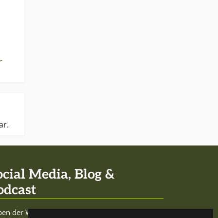
-
ar.
ocial Media, Blog &
odcast
en der Website sowie den Social-Media-