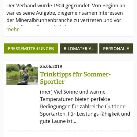
Der Verband wurde 1904 gegründet. Von Beginn an
war es seine Aufgabe, diegemeinsamen Interessen
der Mineralbrunnenbranche zu vertreten und vor
allemdie Qualitätspolitik der Brunnen zu
mehr
unterstützen. Eines seiner wichtigsten Ziele istseit
jeher, einheitliche Standards für die Qualität von
PRESSEMITTEILUNGEN
BILDMATERIAL
PERSONALIA
natürlichem Mineralwasserzu schaffen.
Die mittelständische Struktur prägt die Arbeit des
25.06.2019
Verbands. Sie ist zudem ein Indizfür die
Trinktipps für Sommer-
bodenständige und solide Ausrichtung der Betriebe.
Sportler
Insgesamt beschäftigendie Brunnenbetriebe rund
(mer) Viel Sonne und warme
13.000 Arbeitnehmer. Sie sind damit einer
Temperaturen bieten perfekte
dergrößten Arbeitgeber der Getränkeindustrie.
Bedingungen für zahlreiche Outdoor-
Sportarten. Für Leistungs-fähigkeit und
gute Laune ist…