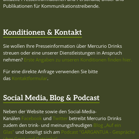
Publikationen für Kommunikationstreibende.
Konditionen & Kontakt
Sie wollen Ihre Presseinformation über Mercurio Drinks
streuen oder eine unserer Dienstleistungen in Anspruch
nehmen?
Erste Angaben zu unseren Konditionen finden hier.
Für eine direkte Anfrage verwenden Sie bitte
das
Kontaktformular
.
Social Media, Blog & Podcast
Neben der Website sowie den Social-Media-
Kanälen
Facebook
und
Twitter
betreibt Mercurio Drinks
zudem den trink- und meinungsfreudigen
Blog „Auf ein
Glas"
und beteiligt sich am
Podcast "GARGANTUA - Gespräche
über Geist und Getränke"
.