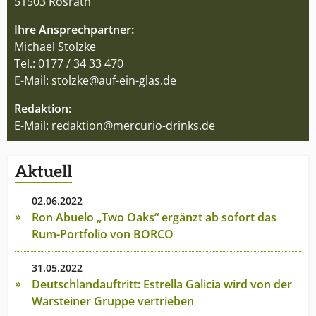
51503 Rösrath
Ihre Ansprechpartner:
Michael Stolzke
Tel.: 0177 / 34 33 470
E-Mail:
stolzke@auf-ein-glas.de
Redaktion:
E-Mail:
redaktion@mercurio-drinks.de
Aktuell
02.06.2022
Ron Abuelo „Two Oaks“ ergänzt ab sofort das
Rum-Portfolio von BORCO
31.05.2022
Deutschlandauftritt: Estrella Galicia wird von der
Warsteiner Gruppe vertrieben