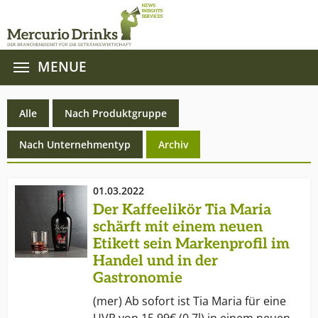
MENUE
Zum Hauptinhalt springen
Alle
Nach Produktgruppe
(current)
Nach Unternehmentyp
Archiv
01.03.2022
Der Kaffeelikör Tia Maria
schärft mit einem neuen
Etikett sein Markenprofil im
Handel und in der
Gastronomie
(mer) Ab sofort ist Tia Maria für eine