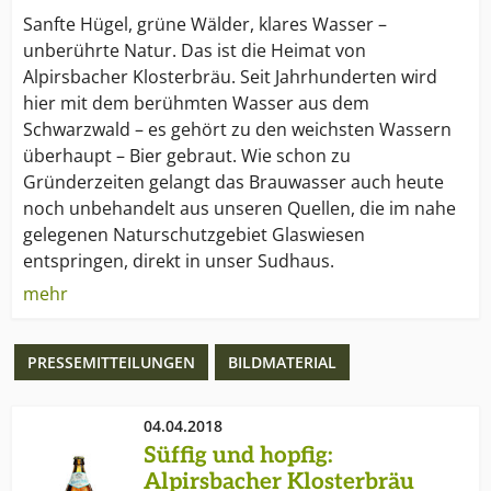
Sanfte Hügel, grüne Wälder, klares Wasser –
unberührte Natur. Das ist die Heimat von
Alpirsbacher Klosterbräu. Seit Jahrhunderten wird
hier mit dem berühmten Wasser aus dem
Schwarzwald – es gehört zu den weichsten Wassern
überhaupt – Bier gebraut. Wie schon zu
Gründerzeiten gelangt das Brauwasser auch heute
noch unbehandelt aus unseren Quellen, die im nahe
gelegenen Naturschutzgebiet Glaswiesen
entspringen, direkt in unser Sudhaus.
mehr
Da in den Ursprungsgebieten unserer Quellen
damals wie heute so ursprünglich wie keine äußeren
PRESSEMITTEILUNGEN
BILDMATERIAL
Einflüsse unser Brauwasser belasten, schmeckt
Alpirsbacher Klosterbräu auch heute noch genauso
ursprünglich wie in alten Zeiten. Damit das auch so
04.04.2018
bleibt, liegen uns Natur- und Umweltschutz
Süffig und hopfig:
besonders am Herzen. Ständig sind wir bemüht,
Alpirsbacher Klosterbräu