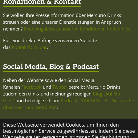
Konditionen & Kontakt
Sie wollen Ihre Presseinformation über Mercurio Drinks
streuen oder eine unserer Dienstleistungen in Anspruch
nehmen?
Erste Angaben zu unseren Konditionen finden hier.
Für eine direkte Anfrage verwenden Sie bitte
das
Kontaktformular
.
Social Media, Blog & Podcast
Neben der Website sowie den Social-Media-
Kanälen
Facebook
und
Twitter
betreibt Mercurio Drinks
zudem den trink- und meinungsfreudigen
Blog „Auf ein
Glas"
und beteiligt sich am
Podcast "GARGANTUA - Gespräche
über Geist und Getränke"
.
Diese Webseite verwendet Cookies, um Ihnen den
bestmöglichen Service zu gewährleisten. Indem Sie diese
Webseite weiter verwenden, stimmen Sie der Nutzung