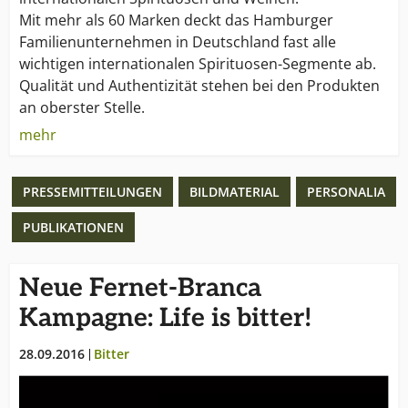
Mit mehr als 60 Marken deckt das Hamburger
Familienunternehmen in Deutschland fast alle
wichtigen internationalen Spirituosen-Segmente ab.
Qualität und Authentizität stehen bei den Produkten
an oberster Stelle.
mehr
Das beweist die aktuelle Auszeichnung von acht
Borco-Marken mit insgesamt 12 Medaillen bei der
PRESSEMITTEILUNGEN
BILDMATERIAL
PERSONALIA
„International Wine & Spirits Competition 2007“. Das
Erfolgsrezept: Überzeugende, starke Marken und die
PUBLIKATIONEN
richtige Strategie.
1948 wurde BORCO Borm & Co. in Hamburg
Neue Fernet-Branca
gegründet. Eine Erweiterung erfolgte 1972 durch die
Kampagne: Life is bitter!
Neugründung von BORCO-Marken-Import. Von
Anfang an zu 100 % im Besitz der Familie Matthiesen,
28.09.2016
Bitter
ist das Unternehmen einer der wenigen großen,
internationalen und unabhängigen Anbieter der