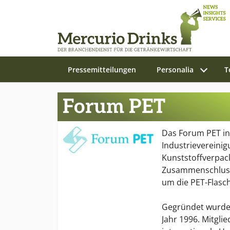
Pressemitteilungen
Personalia
T
Zum Hauptinhalt springen
Forum PET
Das Forum PET in
Industrievereini
Kunststoffverpack
Zusammenschlus
um die PET-Flasc
Gegründet wurde 
Jahr 1996. Mitgli