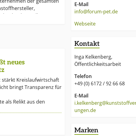
Unternehmen der gesamten
E-Mail
stoffhersteller,
info@forum-pet.de
Flaschenhersteller,
 und
Webseite
ehmen.
Kontakt
t, über das breite
rum, die Eigenschaften
Inga Kelkenberg,
g des Werkstoffes
ßt neues
Öffentlichkeitsarbeit
thalat, kurz PET, zu
tz
 Kommunikations- und
Telefon
stärkt Kreislaufwirtschaft
beit zählt daher zu den
+49 (0) 6172 / 92 66 68
cht bringt Transparenz für
en des Forums. Das Forum
ilder gegenüber Politik,
E-Mail
 als Relikt aus den
schiedlichsten
i.kelkenberg@kunststoffve
ungen und nicht zuletzt
ungen.de
ffentlichkeit.
Marken