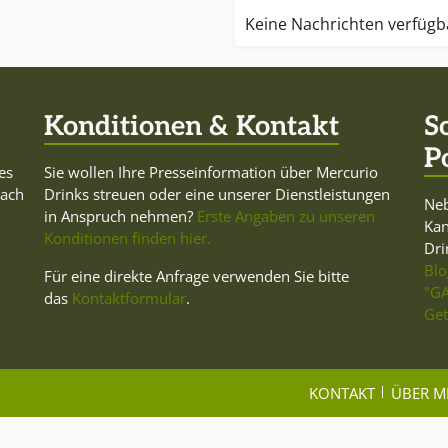
Keine Nachrichten verfügb
Konditionen & Kontakt
S
P
es
Sie wollen Ihre Presseinformation über Mercurio
Dach
Drinks streuen oder eine unserer Dienstleistungen
Neb
in Anspruch nehmen?
Erste Angaben zu unseren
Ka
Konditionen finden hier.
Dri
Blo
Für eine direkte Anfrage verwenden Sie bitte
"GA
das
Kontaktformular
.
Get
KONTAKT
ÜBER M