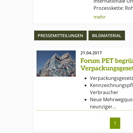
internationale 
Prozesskette: Roh
Maschinenbauer, 
mehr
Getränkeabfüller
Recyclinguntern
PRESSEMITTEILUNGEN
BILDMATERIAL
Ziel des Forums is
Anwendungsspekt
21.04.2017
und das Recyclin
Forum PET begrü
Polyethylentereph
Verpackungsgese
informieren. Die
Verpackungsgesetz 
Öffentlichkeitsar
Kennzeichnungspfli
zentralen Aufgab
Verbraucher
PET ist Meinungsb
Neue Mehrwegquote
Wirtschaft, unter
neunziger…
Interessenvertret
der allgemeinen Ö
1