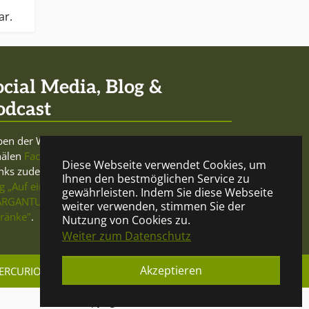
ar.
ocial Media, Blog &
odcast
en der Website sowie den Social-Media-
nälen
Facebook
und
Twitter
betreibt Mercurio
Diese Webseite verwendet Cookies, um
nks zudem den trink- und meinungsfreudigen
Ihnen den bestmöglichen Service zu
g „Auf ein Glas"
und beteiligt sich am
Podcast
gewährleisten. Indem Sie diese Webseite
RGANTUA - Gespräche über Geist und
weiter verwenden, stimmen Sie der
ränke"
.
Nutzung von Cookies zu.
Weiter zum Datenschutz
Akzeptieren
ERCURIO DRINKS
IMPRESSUM
DATENSCHUTZ
© Copyright 2023 Mercurio Drinks