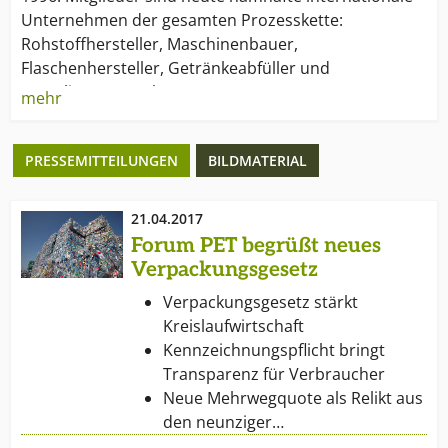
Unternehmen der gesamten Prozesskette:
Rohstoffhersteller, Maschinenbauer,
Flaschenhersteller, Getränkeabfüller und
Recyclingunternehmen.
mehr
Ziel des Forums ist, über das breite
PRESSEMITTEILUNGEN
BILDMATERIAL
Anwendungsspektrum, die Eigenschaften und das
Recycling des Werkstoffes Polyethylenterephthalat,
kurz PET, zu informieren. Die Kommunikations- und
21.04.2017
Öffentlichkeitsarbeit zählt daher zu den zentralen
Forum PET begrüßt neues
Aufgaben des Forums. Das Forum PET ist
Verpackungsgesetz
Meinungsbilder gegenüber Politik, Wirtschaft,
Verpackungsgesetz stärkt
unterschiedlichsten Interessenvertretungen und
Kreislaufwirtschaft
nicht zuletzt der allgemeinen Öffentlichkeit.
Kennzeichnungspflicht bringt
Transparenz für Verbraucher
Neue Mehrwegquote als Relikt aus
den neunziger…