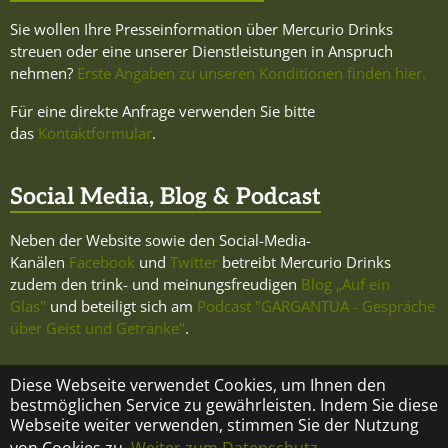
Sie wollen Ihre Presseinformation über Mercurio Drinks
streuen oder eine unserer Dienstleistungen in Anspruch
nehmen?
Erste Angaben zu unseren Konditionen finden hier.
Für eine direkte Anfrage verwenden Sie bitte
das
Kontaktformular
.
Social Media, Blog & Podcast
Neben der Website sowie den Social-Media-
Kanälen
Facebook
und
Twitter
betreibt Mercurio Drinks
zudem den trink- und meinungsfreudigen
Blog „Auf ein
Glas"
und beteiligt sich am
Podcast "GARGANTUA - Gespräche
über Geist und Getränke"
.
Diese Webseite verwendet Cookies, um Ihnen den
bestmöglichen Service zu gewährleisten. Indem Sie diese
Webseite weiter verwenden, stimmen Sie der Nutzung
KONTAKT
ÜBER MERCURIO DRINKS
IMPRESSUM
von Cookies zu.
Weiter zum Datenschutz