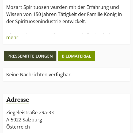
Mozart Spirituosen wurden mit der Erfahrung und
Wissen von 150 Jahren Tätigkeit der Familie König in
der Spirituosenindustrie entwickelt.
Die Kernkompetenz der Mozart Distillerie sind
mehr
Schokoladenspirituosen.
PRESSEMITTEILUNGEN
BILDMATERIAL
"Mozart Schokoladen Spirituosen sind die besten und
hochwertigsten Spirituosen, die jemals von uns
erzeugt wurden. Sie sind eine Hommage an Mozart
Keine Nachrichten verfügbar.
und an seine Geburtsstadt Salzburg." Harald König,
CEO Mozart Distillerie
Adresse
Ziegeleistraße 29a-33
A-5022 Salzburg
Österreich