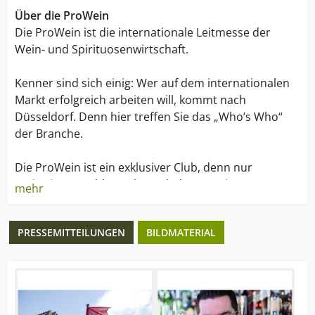
Über die ProWein
Die ProWein ist die internationale Leitmesse der
Wein- und Spirituosenwirtschaft.
Kenner sind sich einig: Wer auf dem internationalen
Markt erfolgreich arbeiten will, kommt nach
Düsseldorf. Denn hier treffen Sie das „Who’s Who“
der Branche.
Die ProWein ist ein exklusiver Club, denn nur
registrierte Fachbesucher erhalten Zutritt. Das
mehr
bedeutet: Sie treffen hier ausschließlich auf
Branchen-Profis, die etwas vom Geschäft verstehen.
PRESSEMITTEILUNGEN
BILDMATERIAL