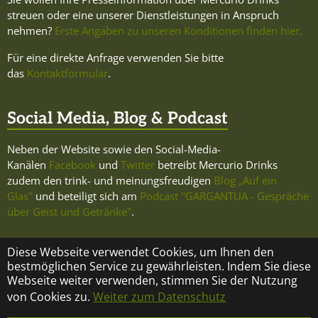
streuen oder eine unserer Dienstleistungen in Anspruch
nehmen?
Erste Angaben zu unseren Konditionen finden hier.
Für eine direkte Anfrage verwenden Sie bitte
das
Kontaktformular
.
Social Media, Blog & Podcast
Neben der Website sowie den Social-Media-
Kanälen
Facebook
und
Twitter
betreibt Mercurio Drinks
zudem den trink- und meinungsfreudigen
Blog „Auf ein
Glas"
und beteiligt sich am
Podcast "GARGANTUA - Gespräche
über Geist und Getränke"
.
Diese Webseite verwendet Cookies, um Ihnen den
bestmöglichen Service zu gewährleisten. Indem Sie diese
Webseite weiter verwenden, stimmen Sie der Nutzung
KONTAKT
ÜBER MERCURIO DRINKS
IMPRESSUM
von Cookies zu.
Weiter zum Datenschutz
DATENSCHUTZ