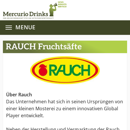
MENUE
Zum Hauptinhalt springen
RAUCH Fruchtsäfte
Über Rauch
Das Unternehmen hat sich in seinen Ursprüngen von
einer kleinen Mosterei zu einem innovativen Global
Player entwickelt.
Neben der Herstellung und Vermarktung der Rauch