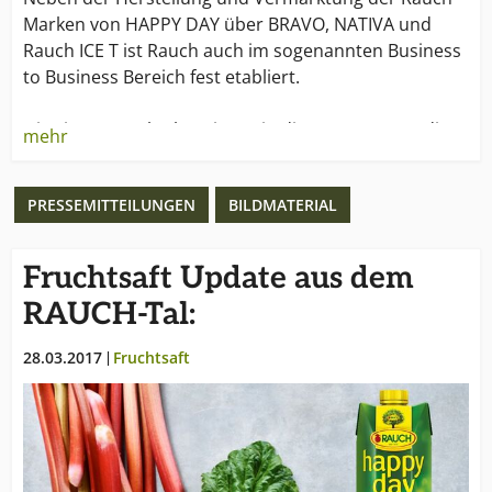
Marken von HAPPY DAY über BRAVO, NATIVA und
Rauch ICE T ist Rauch auch im sogenannten Business
to Business Bereich fest etabliert.
Die Firma Rauch übernimmt in diesem Segment die
mehr
Rolle eines Produzenten und Verkäufers für
internationale Abnehmer von Fruchtsaftkonzentraten
PRESSEMITTEILUNGEN
BILDMATERIAL
und Halbwaren.
Produziert und gehandelt wird mit verschiedensten
Fruchtsaft Update aus dem
Produkten: sowohl mit Fruchtsaftkonzentraten,
RAUCH-Tal:
Frucht-Aromen, die zu 100% aus dem Saft frisch
gepresster Früchte gewonnen werden, sowie Direkt-
28.03.2017
Fruchtsaft
Press-Säften und Frucht-Pürees/Frucht-Mark.