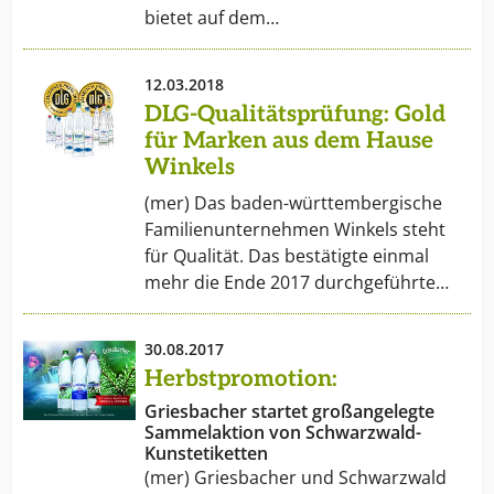
bietet auf dem…
übernommene Firma Früwe Fruchtsaft GmbH in
Sersheim (Gründungsjahr 1907) zur
Unternehmensgruppe.
12.03.2018
DLG-Qualitätsprüfung: Gold
1972
wurde ebenfalls in Sersheim ein
für Marken aus dem Hause
Mineralbrunnen erschlossen, der heute unter dem
Winkels
Namen alwa Mineralbrunnen GmbH bekannt ist.
(mer) Das baden-württembergische
Familienunternehmen Winkels steht
Bis heute
ergänzen in zunehmendem Umfang
für Qualität. Das bestätigte einmal
Handelswaren von anderen Mineralbrunnen, andere
mehr die Ende 2017 durchgeführte…
Fruchtsäfte und ein umfangreiches Biersortiment die
Produktpalette des Unternehmens, die derzeit mehr
als 1750 Artikel umfasst.
30.08.2017
Das Familienunternehmen wird heute in 3.
Herbstpromotion:
Generation vom geschäftsführenden Gesellschafter
Griesbacher startet großangelegte
Gerhard Kaufmann zusammen mit einem erfahrenen
Sammelaktion von Schwarzwald-
und kompetenten Führungsteam geleitet.
Kunstetiketten
(mer) Griesbacher und Schwarzwald