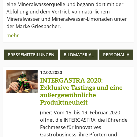
eine Mineralwasserquelle und begann dort mit der
Abfüllung und dem Vertrieb von natürlichem
Mineralwasser und Mineralwasser-Limonaden unter
der Marke Griesbacher.
mehr
1952
verstarb Erwin Winkels durch einen
Verkehrsunfall. 1955 brachte Frau Emma Winkels das
PRESSEMITTEILUNGEN
BILDMATERIAL
PERSONALIA
zunächst von ihr weitergeführte Geschäft in die
zusammen mit ihren Kindern gegründete
Griesbacher Mineralquellen E. Winkels KG ein. Ihr
12.02.2020
Schwiegersohn Gerhard Rummler trat als neuer
INTERGASTRA 2020:
Gesellschafter und Geschäftsführer mit ein.
Exklusive Tastings und eine
außergewöhnliche
1964
erwarb die Gesellschaft in Spielberg einen
Produktneuheit
Mineralbrunnenbetrieb und baute diesen unter
(mer) Vom 15. bis 19. Februar 2020
gleichzeitiger Neufassung der Mineralwasserquelle
öffnet die INTERGASTRA, die führende
zur Fontanis Mineralbrunnen GmbH & Co. KG aus.
Fachmesse für innovatives
Gastrobusiness, ihre Pforten und
Seit 1970
gehört die von der Brauerei Dinkelacker AG