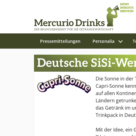
Pressemitteilungen
Personalia
T
Zum Hauptinhalt springen
Deutsche SiSi-We
Die Sonne in der 
Capri-Sonne kennt
auf allen Kontine
Ländern getrunken
das Getränk im 
Trinkpack in Deut
Mit der Idee, ein