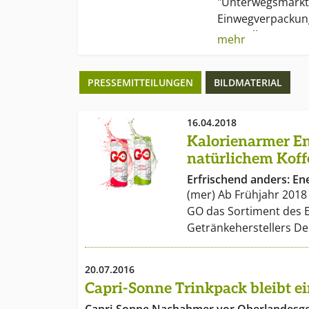
"Unterwegsmarkt"
Einwegverpackung
Hersteller von C
mehr
SiSi-Werke?in ei
Mit großem Erfolg
PRESSEMITTEILUNGEN
BILDMATERIAL
Marktführerin De
eine der bekannt
Fruchtsaftmarken
16.04.2018
Kalorienarmer En
natürlichem Koff
Erfrischend anders: E
(mer) Ab Frühjahr 2018
GO das Sortiment des 
Getränkeherstellers D
20.07.2016
Capri-Sonne Trinkpack bleibt ei