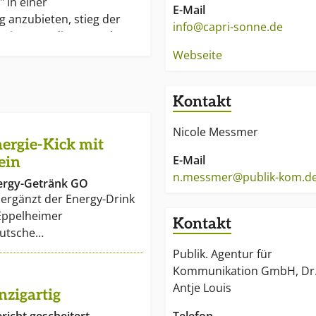
 in einer
E-Mail
 anzubieten, stieg der
info@capri-sonne.de
apri-Sonne-die Deutschen
n neuesMarktsegment ein.
Webseite
: Seit 1975 ist Capri-Sonne
utschland und weltweit
Kontakt
esten Kinder-
.
Nicole Messmer
ergie-Kick mit
E-Mail
ein
n.messmer@publik-kom.d
nergy-Getränk GO
 ergänzt der Energy-Drink
Eppelheimer
Kontakt
eutsche…
Publik. Agentur für
Kommunikation GmbH, Dr
Antje Louis
nzigartig