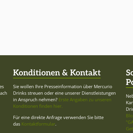
Konditionen & Kontakt
S
P
es
Sie wollen Ihre Presseinformation über Mercurio
Dach
Drinks streuen oder eine unserer Dienstleistungen
Neb
in Anspruch nehmen?
Erste Angaben zu unseren
Ka
Konditionen finden hier.
Dri
Blo
Für eine direkte Anfrage verwenden Sie bitte
"GA
das
Kontaktformular
.
Get