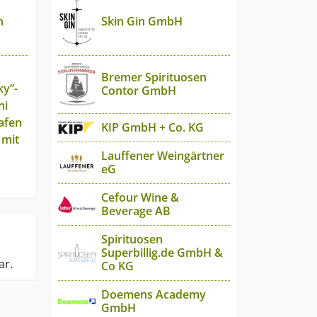
Skin Gin GmbH
n
Bremer Spirituosen
y”-
Contor GmbH
ni
afen
KIP GmbH + Co. KG
 mit
Lauffener Weingärtner
eG
Cefour Wine &
Beverage AB
Spirituosen
Superbillig.de GmbH &
ar.
Co KG
Doemens Academy
GmbH