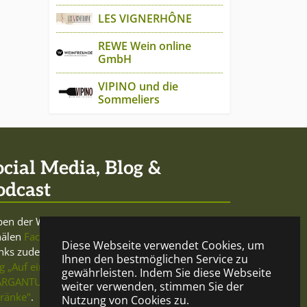
LES VIGNERHÔNE
REWE Wein online
GmbH
VIPINO und die
Sommeliers
ocial Media, Blog &
odcast
en der Website sowie den Social-Media-
nälen
Facebook
und
Twitter
betreibt Mercurio
Diese Webseite verwendet Cookies, um
nks zudem den trink- und meinungsfreudigen
Ihnen den bestmöglichen Service zu
g „Auf ein Glas"
und beteiligt sich am
Podcast
gewährleisten. Indem Sie diese Webseite
RGANTUA - Gespräche über Geist und
weiter verwenden, stimmen Sie der
ränke"
.
Nutzung von Cookies zu.