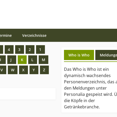
ermine
Verzeichnisse
4
3
2
1
Who is Who
Meldung
I
J
K
L
M
Das Who is Who ist ein
V
W
X
Y
Z
dynamisch wachsendes
Personenverzeichnis, das 
den Meldungen unter
Personalia gespeist wird. 
die Köpfe in der
Getränkebranche.