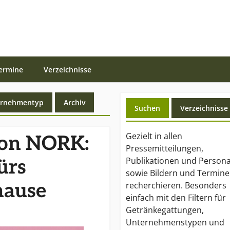
ermine
Verzeichnisse
ernehmentyp
Archiv
Suchen
Verzeichnisse
Gezielt in allen
von NORK:
Pressemitteilungen,
Publikationen und Persona
̈rs
sowie Bildern und Termin
hause
recherchieren. Besonders
einfach mit den Filtern für
Getränkegattungen,
Unternehmenstypen und