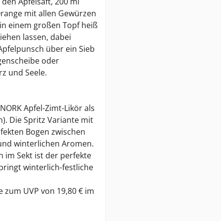
den Apfelsaft, 200 ml
Orange mit allen Gewürzen
in einem großen Topf heiß
iehen lassen, dabei
pfelpunsch über ein Sieb
ngenscheibe oder
z und Seele.
NORK Apfel-Zimt-Likör als
). Die Spritz Variante mit
rfekten Bogen zwischen
 und winterlichen Aromen.
n im Sekt ist der perfekte
ringt winterlich-festliche
che zum UVP von 19,80 € im