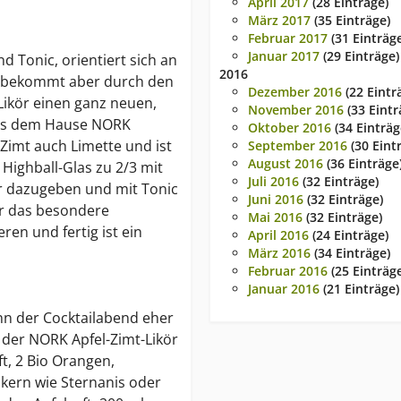
April 2017
(28 Einträge)
März 2017
(35 Einträge)
Februar 2017
(31 Einträg
Januar 2017
(29 Einträge)
d Tonic, orientiert sich an
2016
ic, bekommt aber durch den
Dezember 2016
(22 Eintr
kör einen ganz neuen,
November 2016
(33 Eintr
 aus dem Hause NORK
Oktober 2016
(34 Einträg
 Zimt auch Limette und ist
September 2016
(30 Eint
August 2016
(36 Einträge
 Highball-Glas zu 2/3 mit
Juli 2016
(32 Einträge)
kör dazugeben und mit Tonic
Juni 2016
(32 Einträge)
ür das besondere
Mai 2016
(32 Einträge)
ren und fertig ist ein
April 2016
(24 Einträge)
März 2016
(34 Einträge)
Februar 2016
(25 Einträg
Januar 2016
(21 Einträge)
enn der Cocktailabend eher
 der NORK Apfel-Zimt-Likör
t, 2 Bio Orangen,
kern wie Sternanis oder