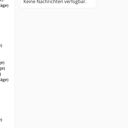
Keine Nachrichten verfügbar.
räge)
e)
ge)
ge)
)
räge)
e)