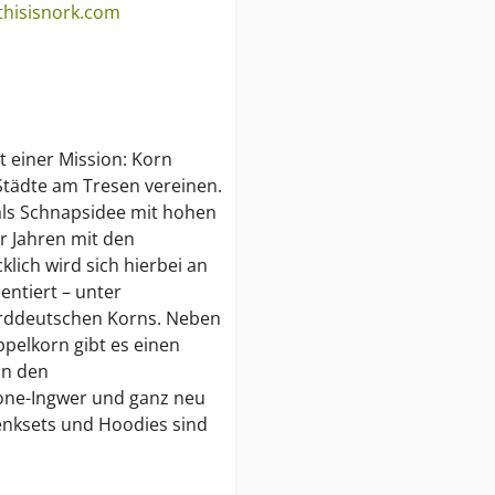
thisisnork.com
 einer Mission: Korn
Städte am Tresen vereinen.
ls Schnapsidee mit hohen
r Jahren mit den
lich wird sich hierbei an
ntiert – unter
orddeutschen Korns. Neben
pelkorn gibt es einen
in den
rone-Ingwer und ganz neu
henksets und Hoodies sind