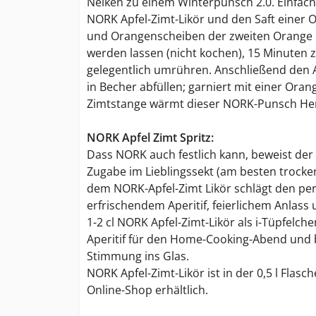
Nelken zu einem Winterpunsch 2.0. Einfach 
NORK Apfel-Zimt-Likör und den Saft einer 
und Orangenscheiben der zweiten Orange 
werden lassen (nicht kochen), 15 Minuten z
gelegentlich umrühren. Anschließend den A
in Becher abfüllen; garniert mit einer Ora
Zimtstange wärmt dieser NORK-Punsch Her
NORK Apfel Zimt Spritz:
Dass NORK auch festlich kann, beweist der 
Zugabe im Lieblingssekt (am besten trocken
dem NORK-Apfel-Zimt Likör schlägt den pe
erfrischendem Aperitif, feierlichem Anlass
1-2 cl NORK Apfel-Zimt-Likör als i-Tüpfelche
Aperitif für den Home-Cooking-Abend und b
Stimmung ins Glas.
NORK Apfel-Zimt-Likör ist in der 0,5 l Flas
Online-Shop erhältlich.