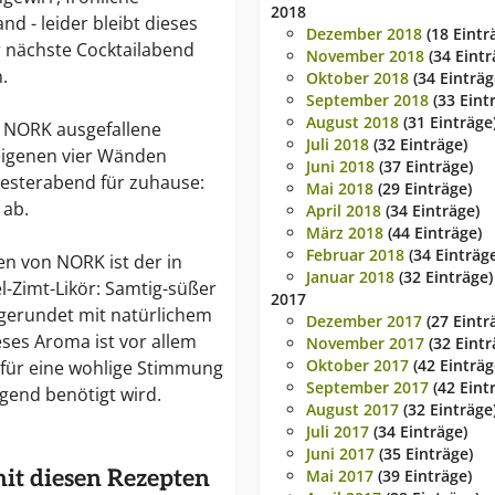
2018
d - leider bleibt dieses
Dezember 2018
(18 Eintr
er nächste Cocktailabend
November 2018
(34 Eintr
.
Oktober 2018
(34 Einträg
September 2018
(33 Eint
August 2018
(31 Einträge
 NORK ausgefallene
Juli 2018
(32 Einträge)
 eigenen vier Wänden
Juni 2018
(37 Einträge)
lvesterabend für zuhause:
Mai 2018
(29 Einträge)
 ab.
April 2018
(34 Einträge)
März 2018
(44 Einträge)
Februar 2018
(34 Einträg
en von NORK ist der in
Januar 2018
(32 Einträge)
Zimt-Likör: Samtig-süßer
2017
gerundet mit natürlichem
Dezember 2017
(27 Eintr
ses Aroma ist vor allem
November 2017
(32 Eintr
Oktober 2017
(42 Einträg
 für eine wohlige Stimmung
September 2017
(42 Eint
ngend benötigt wird.
August 2017
(32 Einträge
Juli 2017
(34 Einträge)
Juni 2017
(35 Einträge)
mit diesen Rezepten
Mai 2017
(39 Einträge)