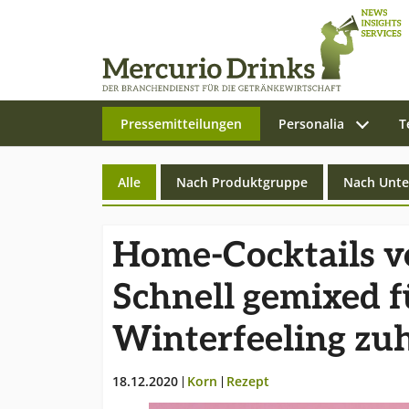
(current)
Pressemitteilungen
Personalia
T
Zum Hauptinhalt springen
(current)
Alle
Nach Produktgruppe
Nach Unt
Home-Cocktails 
Schnell gemixed fu
Winterfeeling zu
18.12.2020
Korn
Rezept