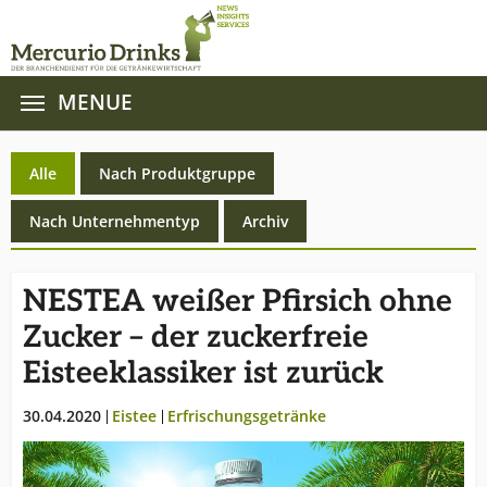
MENUE
Zum Hauptinhalt springen
(current)
Alle
Nach Produktgruppe
Nach Unternehmentyp
Archiv
NESTEA weißer Pfirsich ohne
Zucker – der zuckerfreie
Eisteeklassiker ist zurück
30.04.2020
Eistee
Erfrischungsgetränke