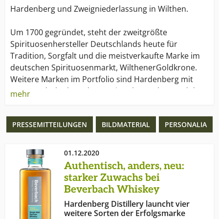
Hardenberg und Zweigniederlassung in Wilthen.
Um 1700 gegründet, steht der zweitgrößte
Spirituosenhersteller Deutschlands heute für
Tradition, Sorgfalt und die meistverkaufte Marke im
deutschen Spirituosenmarkt, WilthenerGoldkrone.
Weitere Marken im Portfolio sind Hardenberg mit
Korn- und Obstbränden sowie Schwartzhog und der
mehr
Funspirituose Kleiner Keiler, verschiedene Liköre
unter demMarkendach Wilthener, Original Danziger
PRESSEMITTEILUNGEN
BILDMATERIAL
PERSONALIA
Goldwasser sowie Original Lehment Kümmel und
Aquavit.
01.12.2020
Authentisch, anders, neu:
starker Zuwachs bei
Beverbach Whiskey
Hardenberg Distillery launcht vier
weitere Sorten der Erfolgsmarke