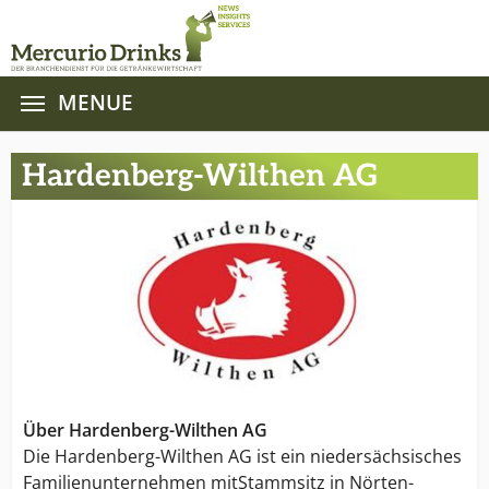
MENUE
Zum Hauptinhalt springen
Hardenberg-Wilthen AG
Über Hardenberg-Wilthen AG
Die Hardenberg-Wilthen AG ist ein niedersächsisches
Familienunternehmen mitStammsitz in Nörten-