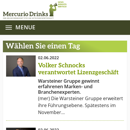
MENUE
Zum Hauptinhalt springen
Wählen Sie einen Tag
02.06.2022
Volker Schnocks
verantwortet Lizenzgeschäft
Warsteiner Gruppe gewinnt
erfahrenen Marken- und
Branchenexperten.
(mer) Die Warsteiner Gruppe erweitert
ihre Führungsebene. Spätestens im
November…
02.06.2022