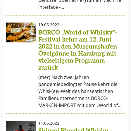
Benutzeroberfläche (Human Machine
Interface -…
19.05.2022
BORCO „World of Whisky”-
Festival kehrt am 12. Juni
2022 in den Museumshafen
Övelgönne in Hamburg mit
vielseitigem Programm
zurück
(mer) Nach zwei Jahren
pandemiebedingter Pause kehrt die
Whisk(e)y-Welt des hanseatischen
Familienunternehmens BORCO-
MARKEN-IMPORT mit dem „World of…
11.05.2022
Shinsei Blended Whisky –