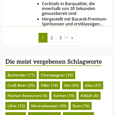
Cocktails in Barqualität, die
innerhalb von 30 Sekunden
genussbereit sind
Hergestellt mit Bacardi-Premium-
Spirituosen und erstklassigen…
…
1
2
3
»
Die meist vergebenen Schlagworte
Bartender (17)
Champagner (35)
Craft Beer (35)
Filler (19)
Gin (93)
Glas (27)
Human Resources (5)
Karton (19)
Kölsch (6)
Likör (73)
Mineralwasser (39)
Rum (76)