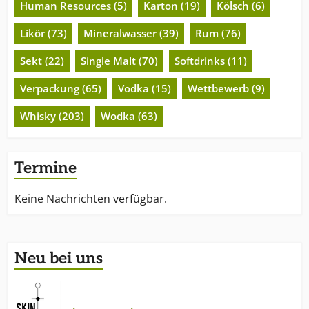
Human Resources (5)
Karton (19)
Kölsch (6)
Likör (73)
Mineralwasser (39)
Rum (76)
Sekt (22)
Single Malt (70)
Softdrinks (11)
Verpackung (65)
Vodka (15)
Wettbewerb (9)
Whisky (203)
Wodka (63)
Termine
Keine Nachrichten verfügbar.
Neu bei uns