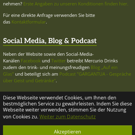
nehmen?
Erste Angaben zu unseren Konditionen finden hier.
Für eine direkte Anfrage verwenden Sie bitte
das
Kontaktformular
.
Social Media, Blog & Podcast
Neben der Website sowie den Social-Media-
Kanälen
Facebook
und
Twitter
betreibt Mercurio Drinks
zudem den trink- und meinungsfreudigen
Blog „Auf ein
Glas"
und beteiligt sich am
Podcast "GARGANTUA - Gespräche
über Geist und Getränke"
.
Diese Webseite verwendet Cookies, um Ihnen den
bestmöglichen Service zu gewährleisten. Indem Sie diese
Webseite weiter verwenden, stimmen Sie der Nutzung
KONTAKT
ÜBER MERCURIO DRINKS
IMPRESSUM
von Cookies zu.
Weiter zum Datenschutz
DATENSCHUTZ
Akzeptieren