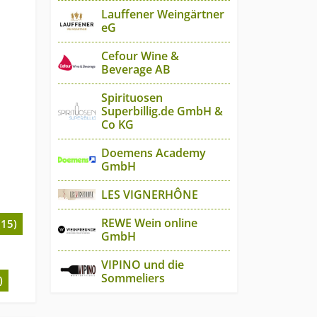
Lauffener Weingärtner
eG
Cefour Wine &
Beverage AB
Spirituosen
Superbillig.de GmbH &
Co KG
Doemens Academy
GmbH
LES VIGNERHÔNE
REWE Wein online
(15)
GmbH
VIPINO und die
Sommeliers
)