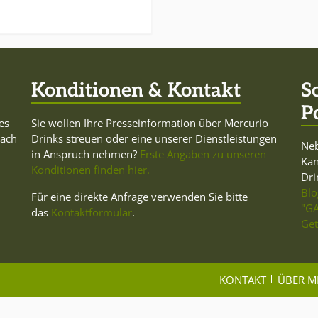
Konditionen & Kontakt
S
P
es
Sie wollen Ihre Presseinformation über Mercurio
Dach
Drinks streuen oder eine unserer Dienstleistungen
Neb
in Anspruch nehmen?
Erste Angaben zu unseren
Ka
Konditionen finden hier.
Dri
Blo
Für eine direkte Anfrage verwenden Sie bitte
"GA
das
Kontaktformular
.
Get
KONTAKT
ÜBER M