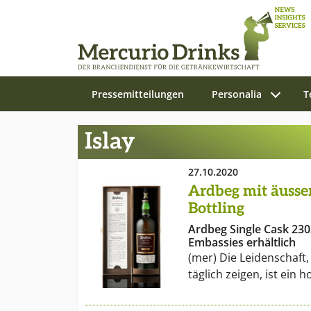
Pressemitteilungen
Personalia
T
Zum Hauptinhalt springen
Islay
27.10.2020
Ardbeg mit äusse
Bottling
Ardbeg Single Cask 230
Embassies erhältlich
(mer) Die Leidenschaft,
täglich zeigen, ist ein