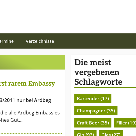
ermine
Verzeichnisse
Die meist
vergebenen
Schlagworte
rst rarem Embassy
Bartender (17)
3/2011 nur bei Ardbeg
Champagner (35)
 die alle Ardbeg Embassies
 hohes Gut…
Craft Beer (35)
Filler (19
Gin (93)
Glas (27)