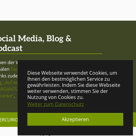
ocial Media, Blog &
odcast
en der Website sowie den Social-Media-
nälen
Facebook
und
Twitter
betreibt Mercurio
Diese Webseite verwendet Cookies, um
nks zudem den trink- und meinungsfreudigen
Ihnen den bestmöglichen Service zu
g „Auf ein Glas"
und beteiligt sich am
Podcast
gewährleisten. Indem Sie diese Webseite
RGANTUA - Gespräche über Geist und
weiter verwenden, stimmen Sie der
ränke"
.
Nutzung von Cookies zu.
Weiter zum Datenschutz
Akzeptieren
ERCURIO DRINKS
IMPRESSUM
DATENSCHUTZ
© Copyright 2023 Mercurio Drinks