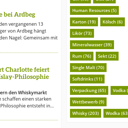
Human Resources (5)
e bei Ardbeg
Karton (19)
Kölsch (6)
 den vergangenen 13
ager von Ardbeg hängt
Likör (73)
n den Nagel: Gemeinsam mit
Mineralwasser (39)
Rum (76)
Sekt (22)
Single Malt (70)
t Charlotte feiert
 Islay-Philosophie
Softdrinks (11)
Verpackung (65)
Vodka 
bern den Whiskymarkt
e schaffen einen starken
Wettbewerb (9)
r Philosophie entsteht in…
Whisky (203)
Wodka (63