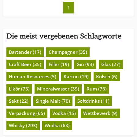
1
Die meist vergebenen Schlagworte
Bartender (17)
Champagner (35)
Craft Beer (35)
Filler (19)
Gin (93)
Glas (27)
Human Resources (5)
Karton (19)
Kölsch (6)
Likör (73)
Mineralwasser (39)
Rum (76)
Sekt (22)
Single Malt (70)
Softdrinks (11)
Verpackung (65)
Vodka (15)
Wettbewerb (9)
Whisky (203)
Wodka (63)