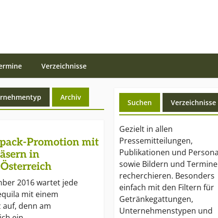
ermine
Verzeichnisse
(current)
ernehmentyp
Archiv
Suchen
Verzeichnisse
Gezielt in allen
Pressemitteilungen,
npack-Promotion mit
Publikationen und Persona
äsern in
sowie Bildern und Termin
Österreich
recherchieren. Besonders
ber 2016 wartet jede
einfach mit den Filtern für
equila mit einem
Getränkegattungen,
z auf, denn am
Unternehmenstypen und
ich ein…