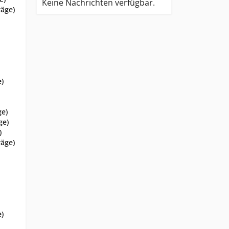
Keine Nachrichten verfügbar.
räge)
e)
ge)
ge)
)
räge)
e)