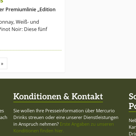
s
r Premiumlinie „Edition
donnay, Weiß- und
not Noir: Diese fünf
»
Konditionen & Kontakt
S
P
es
Sie wollen Ihre Presseinformation über Mercurio
Dach
Drinks streuen oder eine unserer Dienstleistungen
Neb
in Anspruch nehmen?
Erste Angaben zu unseren
Ka
Konditionen finden hier.
Dri