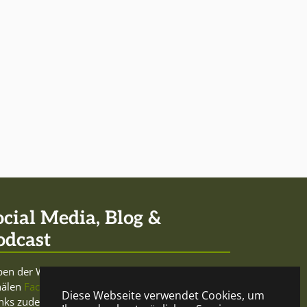
ocial Media, Blog &
odcast
en der Website sowie den Social-Media-
nälen
Facebook
und
Twitter
betreibt Mercurio
Diese Webseite verwendet Cookies, um
nks zudem den trink- und meinungsfreudigen