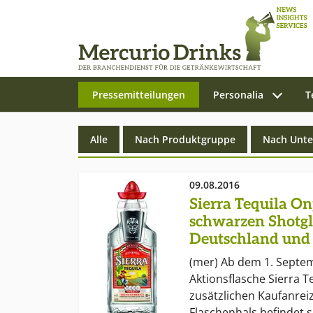
Pressemitteilungen
Personalia
T
Zum Hauptinhalt springen
Alle
Nach Produktgruppe
Nach Unt
09.08.2016
Sierra Tequila O
schwarzen Shotgl
Deutschland und 
(mer) Ab dem 1. Septem
Aktionsflasche Sierra T
zusätzlichen Kaufanrei
Flaschenhals befindet s