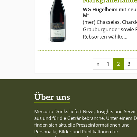
Markgräflerlande
WG Hügelheim mit neue
M“
(mer) Chasselas, Char
Grauburgunder sowie Pi
Rebsorten wählte…
«
1
2
3
Über uns
Mercurio Drinks liefert News, Insights und Servic
aus und für die Getränkebranche. Unter einem 
finden sich aktuelle Presseinformationen und
Personalia, Bilder und Publikationen für