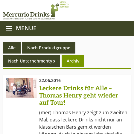
MENUE
Zum Hauptinhalt springen
Alle
Nach Produktgruppe
(current)
Nach Unternehmentyp
Archiv
22.06.2016
Leckere Drinks für Alle –
Thomas Henry geht wieder
auf Tour!
(mer) Thomas Henry zeigt zum zweiten
Mal, dass leckere Drinks nicht nur an
klassischen Bars gemixt werden