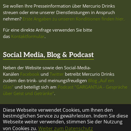
Sie wollen Ihre Presseinformation über Mercurio Drinks
streuen oder eine unserer Dienstleistungen in Anspruch
nehmen?
Erste Angaben zu unseren Konditionen finden hier.
Für eine direkte Anfrage verwenden Sie bitte
das
Kontaktformular
.
Social Media, Blog & Podcast
Neben der Website sowie den Social-Media-
Kanälen
Facebook
und
Twitter
betreibt Mercurio Drinks
zudem den trink- und meinungsfreudigen
Blog „Auf ein
Glas"
und beteiligt sich am
Podcast "GARGANTUA - Gespräche
über Geist und Getränke"
.
Diese Webseite verwendet Cookies, um Ihnen den
bestmöglichen Service zu gewährleisten. Indem Sie diese
Webseite weiter verwenden, stimmen Sie der Nutzung
KONTAKT
ÜBER MERCURIO DRINKS
IMPRESSUM
von Cookies zu.
Weiter zum Datenschutz