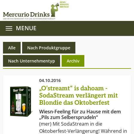
MENUE
Zum Hauptinhalt springen
Alle
Nach Produktgruppe
(current)
Nach Unternehmentyp
Archiv
04.10.2016
„O’streamt“ is dahoam -
SodaStream verlängert mit
Blondie das Oktoberfest
Wiesn-Feeling für zu Hause mit dem
„Pils zum Selbersprudeln“
(mer) Mit SodaStream in die
Oktoberfest-Verlängerung! Während in