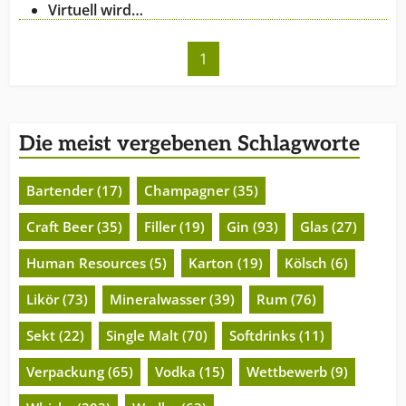
Virtuell wird…
1
Die meist vergebenen Schlagworte
Bartender (17)
Champagner (35)
Craft Beer (35)
Filler (19)
Gin (93)
Glas (27)
Human Resources (5)
Karton (19)
Kölsch (6)
Likör (73)
Mineralwasser (39)
Rum (76)
Sekt (22)
Single Malt (70)
Softdrinks (11)
Verpackung (65)
Vodka (15)
Wettbewerb (9)