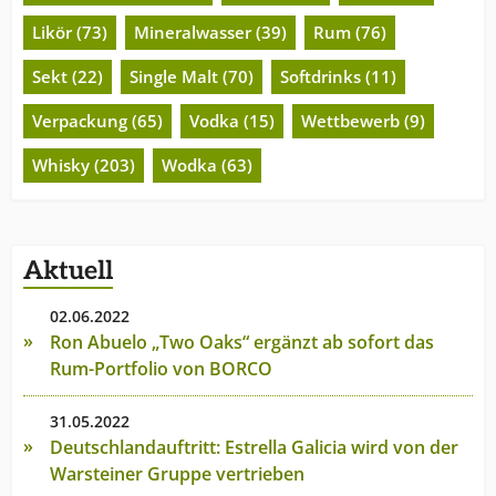
Likör (73)
Mineralwasser (39)
Rum (76)
Sekt (22)
Single Malt (70)
Softdrinks (11)
Verpackung (65)
Vodka (15)
Wettbewerb (9)
Whisky (203)
Wodka (63)
Aktuell
02.06.2022
Ron Abuelo „Two Oaks“ ergänzt ab sofort das
Rum-Portfolio von BORCO
31.05.2022
Deutschlandauftritt: Estrella Galicia wird von der
Warsteiner Gruppe vertrieben