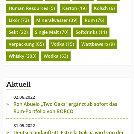
Human Resources (5)
Karton (19)
Kölsch (6)
Likör (73)
Mineralwasser (39)
Rum (76)
Sekt (22)
Single Malt (70)
Softdrinks (11)
Verpackung (65)
Vodka (15)
Wettbewerb (9)
Whisky (203)
Wodka (63)
Aktuell
02.06.2022
Ron Abuelo „Two Oaks“ ergänzt ab sofort das
Rum-Portfolio von BORCO
31.05.2022
Deutschlandauftritt: Estrella Galicia wird von der