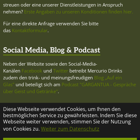
streuen oder eine unserer Dienstleistungen in Anspruch
nehmen?
Erste Angaben zu unseren Konditionen finden hier.
Für eine direkte Anfrage verwenden Sie bitte
das
Kontaktformular
.
Social Media, Blog & Podcast
Neben der Website sowie den Social-Media-
Kanälen
Facebook
und
Twitter
betreibt Mercurio Drinks
zudem den trink- und meinungsfreudigen
Blog „Auf ein
Glas"
und beteiligt sich am
Podcast "GARGANTUA - Gespräche
über Geist und Getränke"
.
Diese Webseite verwendet Cookies, um Ihnen den
bestmöglichen Service zu gewährleisten. Indem Sie diese
Webseite weiter verwenden, stimmen Sie der Nutzung
KONTAKT
ÜBER MERCURIO DRINKS
IMPRESSUM
von Cookies zu.
Weiter zum Datenschutz
DATENSCHUTZ