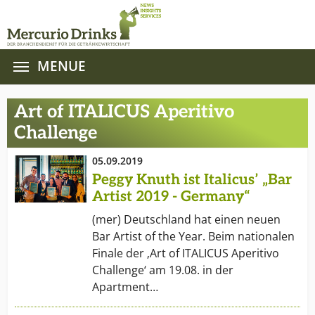
MENUE
Zum Hauptinhalt springen
Art of ITALICUS Aperitivo
Challenge
05.09.2019
Peggy Knuth ist Italicus’ „Bar
Artist 2019 - Germany“
(mer) Deutschland hat einen neuen
Bar Artist of the Year. Beim nationalen
Finale der ‚Art of ITALICUS Aperitivo
Challenge‘ am 19.08. in der
Apartment…