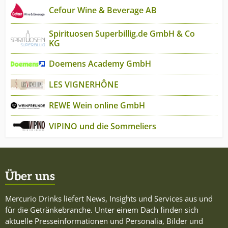
Cefour Wine & Beverage AB
Spirituosen Superbillig.de GmbH & Co
KG
Doemens Academy GmbH
LES VIGNERHÔNE
REWE Wein online GmbH
VIPINO und die Sommeliers
Über uns
Mercurio Drinks liefert News, Insights und Services aus und
für die Getränkebranche. Unter einem Dach finden sich
aktuelle Presseinformationen und Personalia, Bilder und