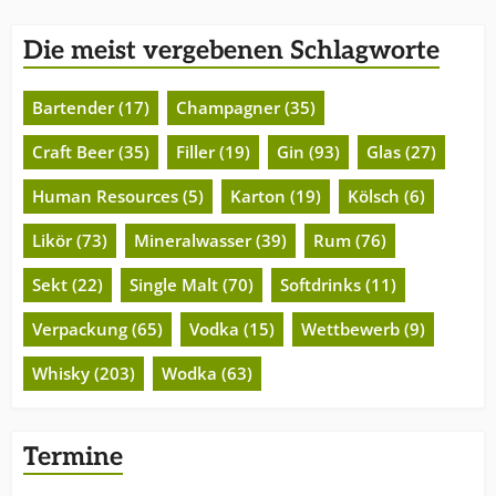
Die meist vergebenen Schlagworte
Bartender (17)
Champagner (35)
Craft Beer (35)
Filler (19)
Gin (93)
Glas (27)
Human Resources (5)
Karton (19)
Kölsch (6)
Likör (73)
Mineralwasser (39)
Rum (76)
Sekt (22)
Single Malt (70)
Softdrinks (11)
Verpackung (65)
Vodka (15)
Wettbewerb (9)
Whisky (203)
Wodka (63)
Termine