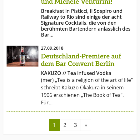
und Michele Venturini!
Breakfast in Pisticci, Il Sospiro und
Railway to Rio sind einige der acht
Signature Cocktails, die von den
berühmten Bartendern anlässlich des
Bar…
27.09.2018
Deutschland-Premiere auf
dem Bar Convent Berlin
KAKUZO // Tea infused Vodka
(mer) „Tea is a religion of the art of life“
schreibt Kakuzo Okakura in seinem
1906 erschienen „The Book of Tea“.
Für…
1
2
3
»