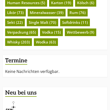
Human Resources (5)
Karton (19)
Kölsch (6)
Likör (73)
Mineralwasser (39)
Rum (76)
Sekt (22)
Single Malt (70)
Softdrinks (11)
Verpackung (65)
Vodka (15)
Wettbewerb (9)
Whisky (203)
Wodka (63)
Termine
Keine Nachrichten verfügbar.
Neu bei uns