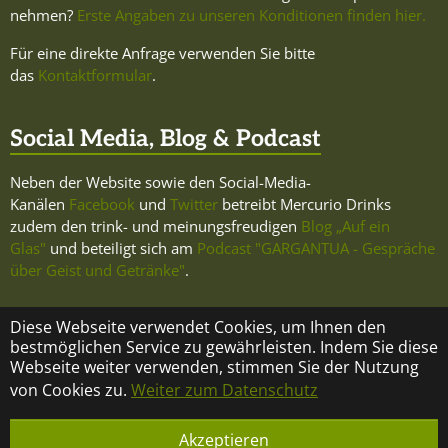
nehmen?
Erste Angaben zu unseren Konditionen finden hier.
Für eine direkte Anfrage verwenden Sie bitte
das
Kontaktformular
.
Social Media, Blog & Podcast
Neben der Website sowie den Social-Media-
Kanälen
Facebook
und
Twitter
betreibt Mercurio Drinks
zudem den trink- und meinungsfreudigen
Blog „Auf ein
Glas"
und beteiligt sich am
Podcast "GARGANTUA - Gespräche
über Geist und Getränke"
.
Diese Webseite verwendet Cookies, um Ihnen den
bestmöglichen Service zu gewährleisten. Indem Sie diese
Webseite weiter verwenden, stimmen Sie der Nutzung
KONTAKT
ÜBER MERCURIO DRINKS
IMPRESSUM
von Cookies zu.
Weiter zum Datenschutz
DATENSCHUTZ
Akzeptieren