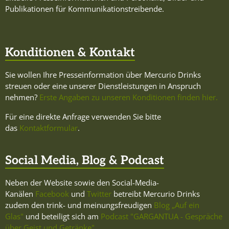
Publikationen für Kommunikationstreibende.
Konditionen & Kontakt
Sie wollen Ihre Presseinformation über Mercurio Drinks
streuen oder eine unserer Dienstleistungen in Anspruch
nehmen?
Erste Angaben zu unseren Konditionen finden hier.
Für eine direkte Anfrage verwenden Sie bitte
das
Kontaktformular
.
Social Media, Blog & Podcast
Neben der Website sowie den Social-Media-
Kanälen
Facebook
und
Twitter
betreibt Mercurio Drinks
zudem den trink- und meinungsfreudigen
Blog „Auf ein
Glas"
und beteiligt sich am
Podcast "GARGANTUA - Gespräche
über Geist und Getränke"
.