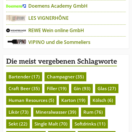
Doemens Academy GmbH
LES VIGNERHÔNE
REWE Wein online GmbH
VIPINO und die Sommeliers
Die meist vergebenen Schlagworte
Bartender (17)
Champagner (35)
Craft Beer (35)
Filler (19)
Gin (93)
Glas (27)
Human Resources (5)
Karton (19)
Kölsch (6)
Likör (73)
Mineralwasser (39)
Rum (76)
Sekt (22)
Single Malt (70)
Softdrinks (11)