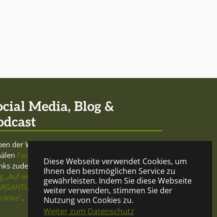
ocial Media, Blog &
odcast
en der Website sowie den Social-Media-
nälen
Facebook
und
Twitter
betreibt Mercurio
Diese Webseite verwendet Cookies, um
nks zudem den trink- und meinungsfreudigen
Ihnen den bestmöglichen Service zu
g „Auf ein Glas"
und beteiligt sich am
Podcast
gewährleisten. Indem Sie diese Webseite
RGANTUA - Gespräche über Geist und
weiter verwenden, stimmen Sie der
ränke"
.
Nutzung von Cookies zu.
Weiter zum Datenschutz