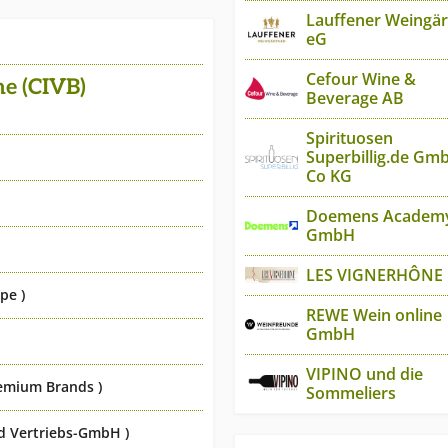
Lauffener Weingär
eG
Cefour Wine &
e (CIVB)
Beverage AB
Spirituosen
Superbillig.de Gm
Co KG
Doemens Academ
GmbH
LES VIGNERHÔNE
pe )
REWE Wein online
GmbH
VIPINO und die
emium Brands )
Sommeliers
d Vertriebs-GmbH )