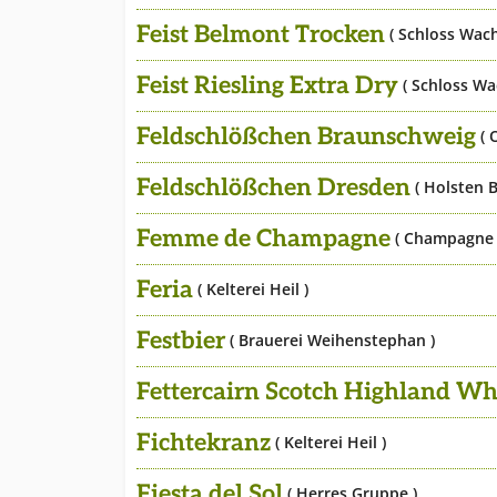
Feist Belmont Trocken
( Schloss Wac
Feist Riesling Extra Dry
( Schloss Wa
Feldschlößchen Braunschweig
( 
Feldschlößchen Dresden
( Holsten B
Femme de Champagne
( Champagne 
Feria
( Kelterei Heil )
Festbier
( Brauerei Weihenstephan )
Fettercairn Scotch Highland Wh
Fichtekranz
( Kelterei Heil )
Fiesta del Sol
( Herres Gruppe )