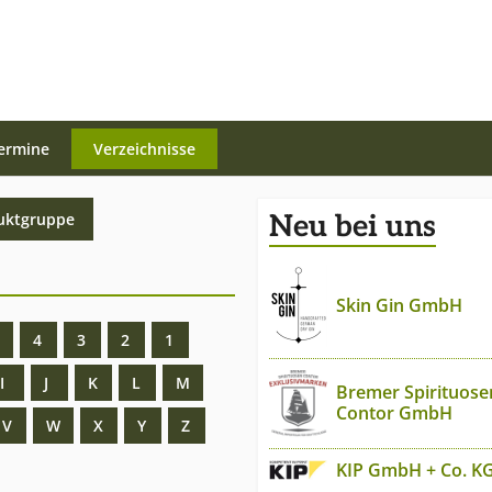
ermine
Verzeichnisse
uktgruppe
Neu bei uns
Skin Gin GmbH
4
3
2
1
I
J
K
L
M
Bremer Spirituose
Contor GmbH
V
W
X
Y
Z
KIP GmbH + Co. K