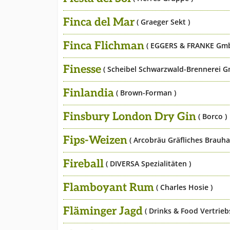
Finca del Mar
( Graeger Sekt )
Finca Flichman
( EGGERS & FRANKE Gm
Finesse
( Scheibel Schwarzwald-Brennerei 
Finlandia
( Brown-Forman )
Finsbury London Dry Gin
( Borco )
Fips-Weizen
( Arcobräu Gräfliches Brauha
Fireball
( DIVERSA Spezialitäten )
Flamboyant Rum
( Charles Hosie )
Fläminger Jagd
( Drinks & Food Vertrie