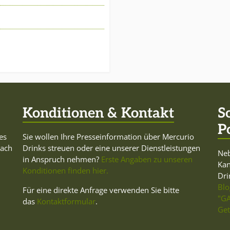
Konditionen & Kontakt
S
P
es
Sie wollen Ihre Presseinformation über Mercurio
Dach
Drinks streuen oder eine unserer Dienstleistungen
Neb
in Anspruch nehmen?
Erste Angaben zu unseren
Ka
Konditionen finden hier.
Dri
Blo
Für eine direkte Anfrage verwenden Sie bitte
"GA
das
Kontaktformular
.
Get