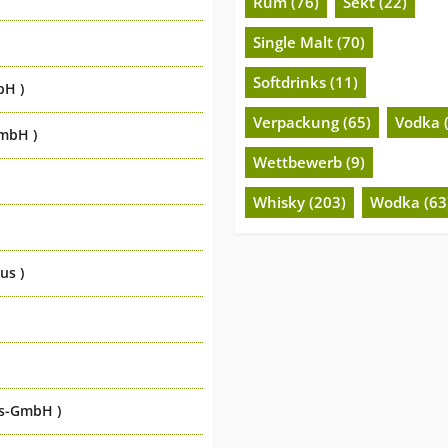
Rum (76)
Sekt (22)
Single Malt (70)
Softdrinks (11)
bH )
Verpackung (65)
Vodka 
GmbH )
Wettbewerb (9)
Whisky (203)
Wodka (63
us )
bs-GmbH )