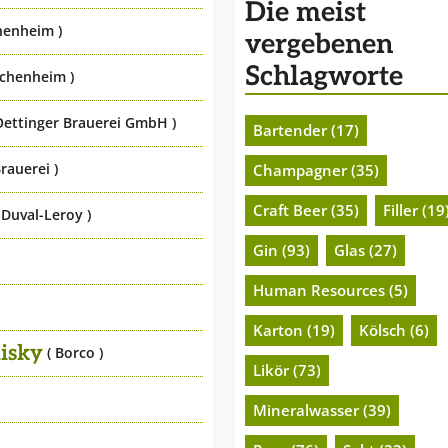
Die meist
henheim )
vergebenen
Schlagworte
chenheim )
Oettinger Brauerei GmbH )
Bartender (17)
rauerei )
Champagner (35)
Craft Beer (35)
Filler (19
Duval-Leroy )
Gin (93)
Glas (27)
Human Resources (5)
Karton (19)
Kölsch (6)
isky
( Borco )
Likör (73)
Mineralwasser (39)